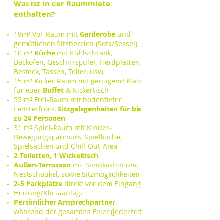
Was ist in der Raummiete
enthalten?
19
m² Vor-Raum mit
Garderobe
und
gemütlichen Sitzbereich (Sofa/Sessel)
10 m²
Küche
mit Kühlschrank,
Backofen, Geschirrspüler, Herdplatten,
Besteck, Tassen, Teller, usw.
15 m² Kicker-Raum mit genügend Platz
für euer
Buffet
& Kickertisch
55 m² Frei-Raum mit bodentiefer
Fensterfront,
Sitzgelegenheiten für bis
zu 24 Personen
31 m² Spiel-Raum mit Kinder-
Bewegungsparcours, Spielküche,
Spielsachen und Chill-Out-Area
2 Toiletten, 1 Wickeltisch
Außen-Terrassen
​​​ mit Sandkasten und
Nestschaukel, sowie Sitzmöglichkeiten
2-5 Parkplätze
direkt vor dem Eingang
Heizung/Klimaanlage
Persönlicher Ansprechpartner
während der gesamten Feier (jederzeit