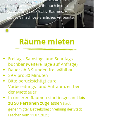
dazu bucht, kommt ihr auch in den
Genuss unseres Kreativ-Raumes. Hier
gibt es ein Schloss-ähnliches Ambiente.
Räume mieten
Freitags, Samstags und Sonntags
buchbar (weitere Tage auf Anfrage)
Dauer ab 3 Stunden frei wählbar
39 € pro 30 Minuten
Bitte berücksichtigt eure
Vorbereitungs- und Aufräumzeit bei
der Mietdauer​​
In unseren Räumen sind insgesamt
bis
zu 50 Personen
zugelassen
(laut
genehmigter Betriebsbeschreibung der Stadt
Frechen vom
11.07.2025)