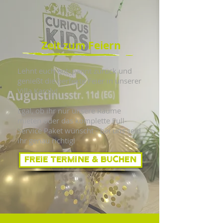
Zeit zum Feiern
Lehnt euch entspannt zurück und
genießt die perfekte Feier in unserer
Villa Karoly!
Egal, ob ihr nur unsere Räume
mieten oder das komplette Full-
Service Paket wünscht - bei uns seid
ihr genau richtig!
Freie Termine & BUCHEN