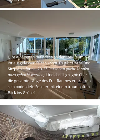
Direkt nebenan befindet sich der Frei-Raum, wo
ihr ausgelassen feiern könnt. Es gibt Tische und
Sitzplätze für ca. 20-25 Personen
(mehr können
dazu gebucht werden)
. Und das Highlight: über
die gesamte Länge des Frei-Raumes erstrecken
sich bodentiefe Fenster mit einem traumhaften
Blick ins Grüne!