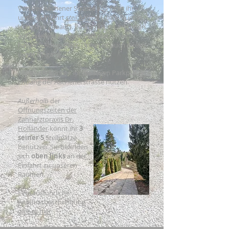
Von der Aachener Strasse aus fahrt ihr
unsere Einfahrt
steil bergab
(die Villa ist in
Hanglage gebaut). Parken könnt ihr unten
auf unserem eigenen Parkplatz. Hier
haben 5 Autos Platz. Unten ist auch direkt
unser Eingang.
Alternativ könnte ihr die freien Parkplätze
entlang der Aachenerstrasse nutzen.
Außerhalb
der
Öffnungszeiten der
Zahnarztpraxis Dr.
Holländer
könnt ihr
3
seiner 5
Stellplätze
benutzen. Sie befinden
sich
oben links
an der
Einfahrt zu unseren
Räumen.
Eine ausführliche
Anfahrtsbeschreibung
gibt es hier
.