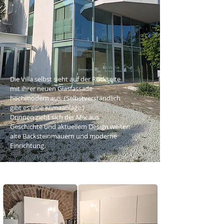
Die Villa selbst sieht auf der Rückseite
mit ihrer neuen Glasfassade
hochmodern aus. (Selbstverständlich
gibt es eine Klimaanlage.)
Drinnen zieht sich der Mix aus
Geschichte und aktuellem Design weiter:
alte Backsteinmauern und moderne
Einrichtung.