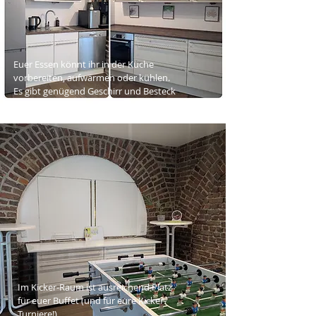
Euer Essen könnt ihr in der Küche
vorbereiten, aufwärmen oder kühlen.
Es gibt genügend Geschirr und Besteck
für euch und eure Gäste.
Im Kicker-Raum ist ausreichend Platz
für euer Buffet (und für eure Kicker-
Turniere!).