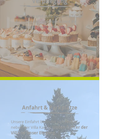
Verpflegung
Euer Essen und eure Getränke bringt
ihr selber mit. Natürlich könnt ihr
auch gerne einen Lieferdienst /
Caterer kommen lassen.
Wir haben genügend Teller, Besteck,
Tassen, usw.
Anfahrt & Parkplätze
Unsere Einfahrt befindet sich
rechts
neben der Villa Karoly.
Unten/hinter der
Villa ist unser Eingang.