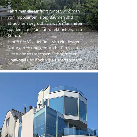
Fährt man die Einfahrt runter, wird man
von imposanten, alten Bäumen und
Sträuchern begrüßt - als wäre man mitten
auf dem Land (anstatt direkt nebenan zu
Köln...).
Hinter der Villa befindet sich ein riesiger
Naturgarten und gemütliche Terrassen.
Hier wohnen Eidechsen, Eichhörnchen,
Greifvögel und noch viele Tierarten mehr.