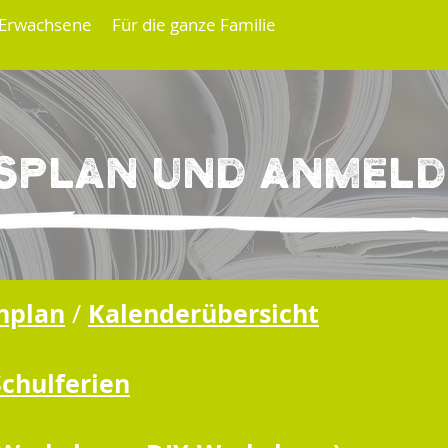
 Erwachsene
Für die ganze Familie
Kursplan und Anme
splan und Anmel
nplan
Kalenderübersicht
/
Schulferien