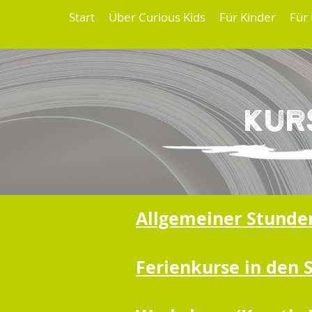
Start
Über Curious Kids
Für Kinder
Für
Kur
Allgemeiner Stunde
Ferienkurse in den 