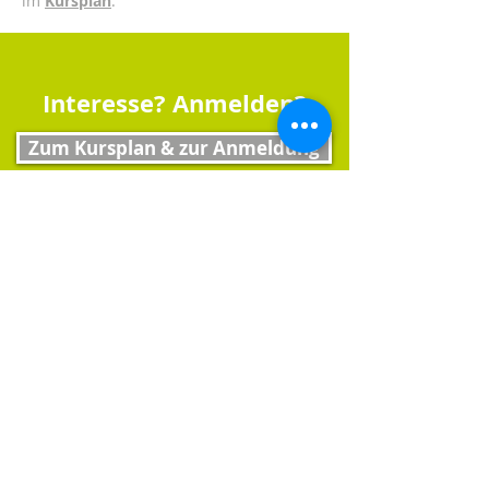
im
Kursplan
.
Interesse? Anmelden?
Zum Kursplan & zur Anmeldung
Tipps
Bitte füllt frühzeitig unseren
Fragebogen zur
Vorbereitung
aus. Dadurch können wir uns optimal
auf eure Kinder einstellen und den Ferienkurs nach
ihren/euren Bedürfnissen gestalten. Außerdem
benötigen wir bestimmte Infos für den Notfall.​
Speichert euch schonmal unsere
Handy Nummer