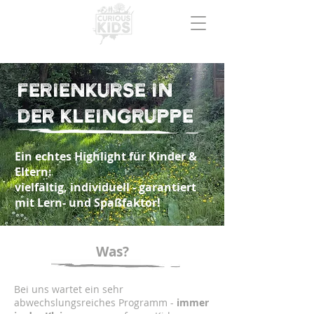
Ferienkurse in
der Kleingruppe
Ein echtes Highlight für Kinder &
Eltern:
vielfältig, individuell - garantiert
mit Lern- und Spaßfaktor!
Was?
Bei uns wartet ein sehr
abwechslungsreiches Programm -
immer