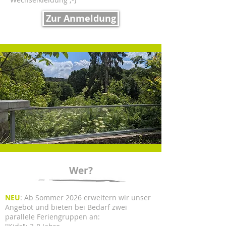
Zur Anmeldung
Wer?
NEU
: Ab Sommer 2026 erweitern wir unser
Angebot und bieten bei Bedarf zwei
parallele Feriengruppen an: